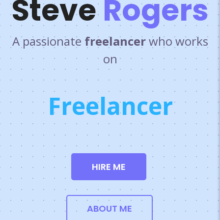
Steve
Rogers
A passionate
freelancer
who works
on
F
r
e
e
l
a
n
c
e
r
HIRE ME
ABOUT ME