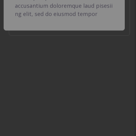
Web Consulting
Sed ut perspiciatis unde omnis iste
accusantium doloremque laud pisesii
ng elit, sed do eiusmod tempor