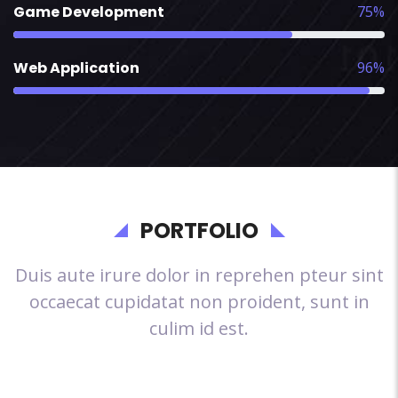
Game Development
75%
Web Application
96%
PORTFOLIO
Duis aute irure dolor in reprehen pteur sint
occaecat cupidatat non proident, sunt in
culim id est.