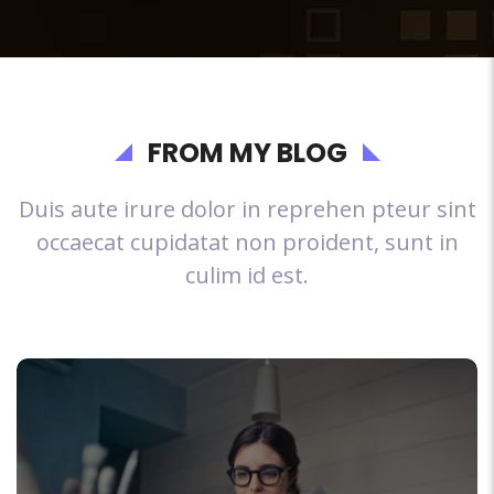
FROM MY BLOG
Duis aute irure dolor in reprehen pteur sint
occaecat cupidatat non proident, sunt in
culim id est.