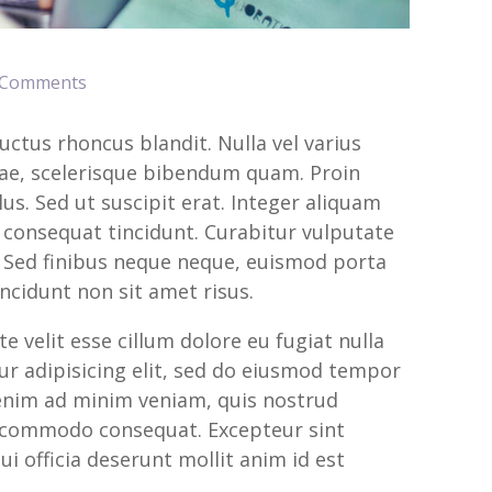
 Comments
 luctus rhoncus blandit. Nulla vel varius
vitae, scelerisque bibendum quam. Proin
llus. Sed ut suscipit erat. Integer aliquam
e consequat tincidunt. Curabitur vulputate
t. Sed finibus neque neque, euismod porta
incidunt non sit amet risus.
e velit esse cillum dolore eu fugiat nulla
ur adipisicing elit, sed do eiusmod tempor
 enim ad minim veniam, quis nostrud
ea commodo consequat. Excepteur sint
i officia deserunt mollit anim id est