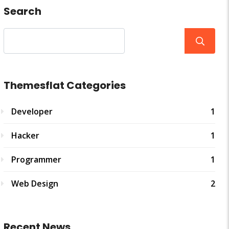
Search
Themesflat Categories
Developer
1
Hacker
1
Programmer
1
Web Design
2
Recent News