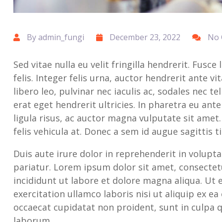
By admin_fungi
December 23, 2022
No
Sed vitae nulla eu velit fringilla hendrerit. Fusce
felis. Integer felis urna, auctor hendrerit ante 
libero leo, pulvinar nec iaculis ac, sodales nec te
erat eget hendrerit ultricies. In pharetra eu ant
ligula risus, ac auctor magna vulputate sit ame
felis vehicula at. Donec a sem id augue sagittis t
Duis aute irure dolor in reprehenderit in voluptat
pariatur. Lorem ipsum dolor sit amet, consectet
incididunt ut labore et dolore magna aliqua. Ut
exercitation ullamco laboris nisi ut aliquip ex 
occaecat cupidatat non proident, sunt in culpa qu
laborum.