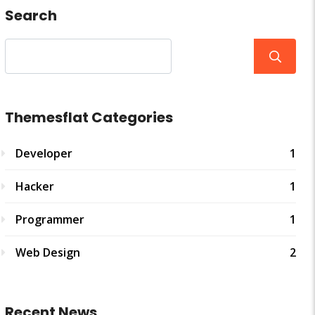
Search
Themesflat Categories
Developer
1
Hacker
1
Programmer
1
Web Design
2
Recent News