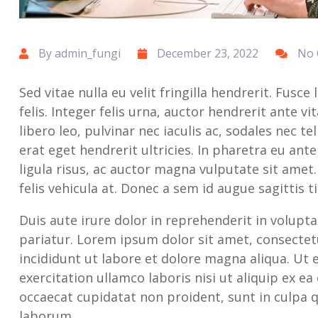
By admin_fungi
December 23, 2022
No
Sed vitae nulla eu velit fringilla hendrerit. Fusce
felis. Integer felis urna, auctor hendrerit ante 
libero leo, pulvinar nec iaculis ac, sodales nec te
erat eget hendrerit ultricies. In pharetra eu ant
ligula risus, ac auctor magna vulputate sit ame
felis vehicula at. Donec a sem id augue sagittis t
Duis aute irure dolor in reprehenderit in voluptat
pariatur. Lorem ipsum dolor sit amet, consectet
incididunt ut labore et dolore magna aliqua. Ut
exercitation ullamco laboris nisi ut aliquip ex 
occaecat cupidatat non proident, sunt in culpa qu
laborum.