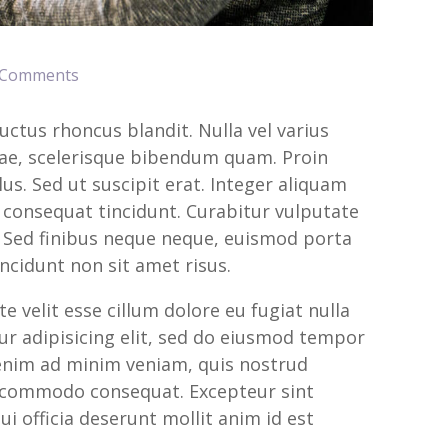
 Comments
 luctus rhoncus blandit. Nulla vel varius
vitae, scelerisque bibendum quam. Proin
llus. Sed ut suscipit erat. Integer aliquam
e consequat tincidunt. Curabitur vulputate
t. Sed finibus neque neque, euismod porta
incidunt non sit amet risus.
e velit esse cillum dolore eu fugiat nulla
ur adipisicing elit, sed do eiusmod tempor
 enim ad minim veniam, quis nostrud
ea commodo consequat. Excepteur sint
i officia deserunt mollit anim id est