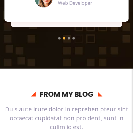
Web Developer
FROM MY BLOG
Duis aute irure dolor in reprehen pteur sint
occaecat cupidatat non proident, sunt in
culim id est.