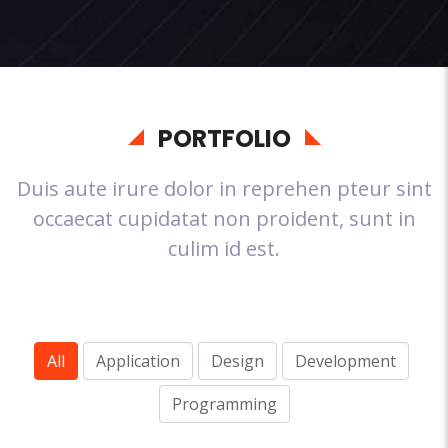
PORTFOLIO
Duis aute irure dolor in reprehen pteur sint
occaecat cupidatat non proident, sunt in
culim id est.
All
Application
Design
Development
Programming