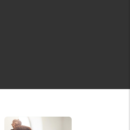
Web Consulting
Sed ut perspiciatis unde omnis iste
accusantium doloremque laud pisesii
ng elit, sed do eiusmod tempor