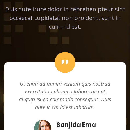
Duis aute irure dolor in reprehen pteur sint
occaecat cupidatat non proident, sunt in
culim id est.
Ut enim ad minim veniam quis nostrud
exercitation ullamco laboris nisi ut
aliquip ex ea commodo consequat. Duis
aute ir cm id est laborum.
Sanjida Ema