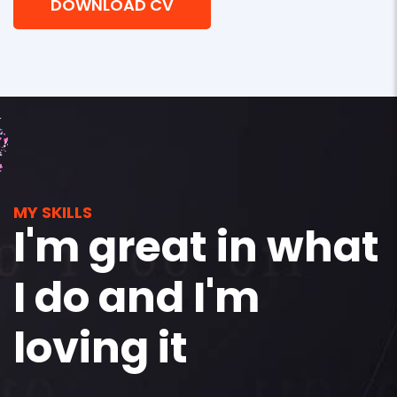
DOWNLOAD CV
MY SKILLS
I'm great in what
I do and I'm
loving it